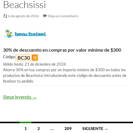
Beachsissi
6 de agosto de 2026
Deja un comentario
30% de descuento en compras por valor mínimo de $300
Código:
BC30
Válido hasta: 21 de diciembre de 2026
Ahorra 30% en tus compras por un importe mínimo de $300 en todos los
productos de Beachsissi introduciendo este código de descuento antes de
finalizar tu pedido.
Sigue leyendo
→
Ir
1
2
…
209
SIGUIENTE →