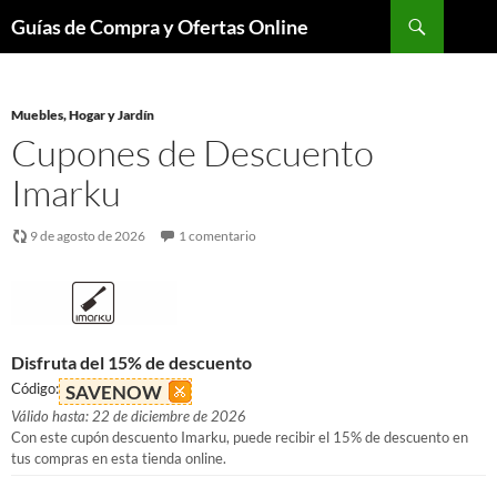
Buscar
Guías de Compra y Ofertas Online
Saltar
al
contenido
Muebles, Hogar y Jardín
Cupones de Descuento
Imarku
9 de agosto de 2026
1 comentario
Disfruta del 15% de descuento
Código:
SAVENOW
Válido hasta: 22 de diciembre de 2026
Con este cupón descuento Imarku, puede recibir el 15% de descuento en
tus compras en esta tienda online.