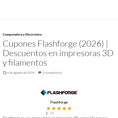
Computadora y Electrónica
Cupones Flashforge (2026) |
Descuentos en impresoras 3D
y filamentos
6 de agosto de 2026
3 comentarios
Flashforge
★
★
★
★
★
5
(4)
Flashforge es una marca líder en impresión 3D, conocida por sus