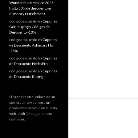
Wondershare México 2026:
hasta 50% de descuento en
Filmora y PDFelement
codigodescuento
en
Cupones
Geekbuying y Códigos de
Descuento -10%
codigodescuento
en
Cupones
de Descuento Ashimary Hair
-25%
codigodescuento
en
Cupones
de Descuento HerbsPro
codigodescuento
en
Cupones
de Descuento Rexing
Si hace clic en el enlace de un
comerciante y compra un
producto o servicio en su sitio
web, podríamos ganar una
comisión.