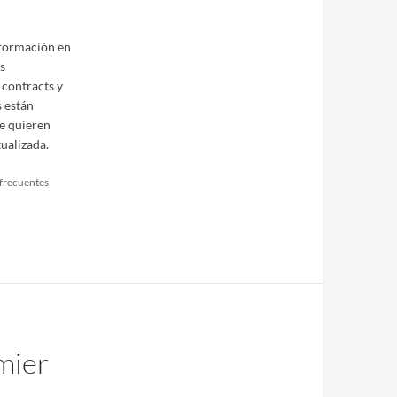
 formación en
s
 contracts y
s están
e quieren
ualizada.
 frecuentes
mier