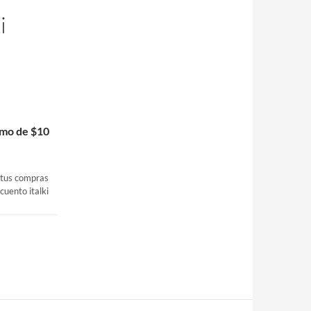
i
imo de $10
n tus compras
cuento italki