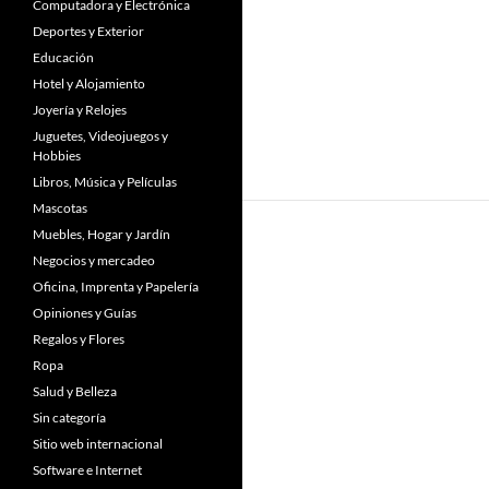
Computadora y Electrónica
Deportes y Exterior
Educación
Hotel y Alojamiento
Joyería y Relojes
Juguetes, Videojuegos y
Hobbies
Libros, Música y Películas
Mascotas
Muebles, Hogar y Jardín
Negocios y mercadeo
Oficina, Imprenta y Papelería
Opiniones y Guías
Regalos y Flores
Ropa
Salud y Belleza
Sin categoría
Sitio web internacional
Software e Internet