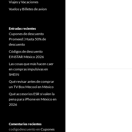
Viajes y Vacaciones
Vuelos y Billetes de avion
Entradas recientes
Cupones de descuento
Promeed | Hasta 50% de
descuento
Códigos de descuento
EINSTAR México 2026
Las cosas que más hacen caer
en compras impulsivas en
SHEIN
Qué revisar antes de comprar
un TV Box Mecool en México
Qué accesorios ESR sí valen la
pena para iPhone en México en
2026
Comentarios recientes
codigodescuento
en
Cupones