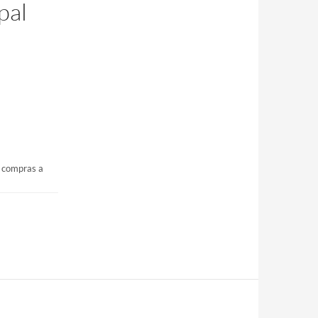
pal
s compras a