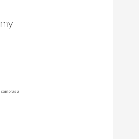
emy
s compras a