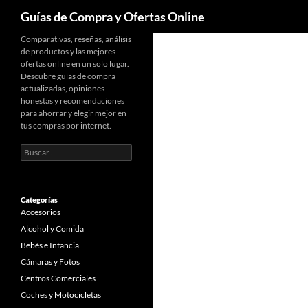
Buscar
Guías de Compra y Ofertas Online
Comparativas, reseñas, análisis
de productos y las mejores
ofertas online en un solo lugar.
Descubre guías de compra
actualizadas, opiniones
honestas y recomendaciones
para ahorrar y elegir mejor en
tus compras por internet.
Buscar:
Categorías
Accesorios
Alcohol y Comida
Bebés e Infancia
Cámaras y Fotos
Centros Comerciales
Coches y Motocicletas