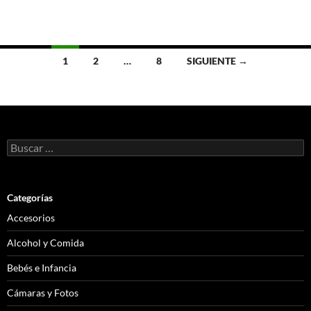
Ir
1
2
…
8
SIGUIENTE →
a
las
entradas
Buscar:
Categorías
Accesorios
Alcohol y Comida
Bebés e Infancia
Cámaras y Fotos