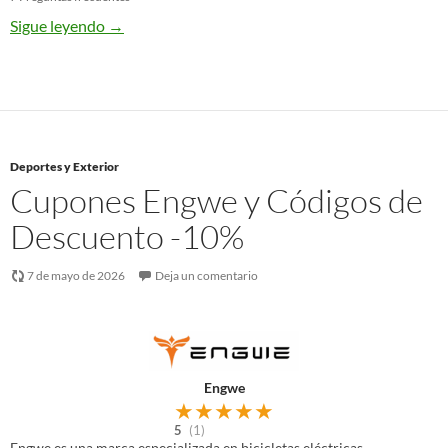
Sigue leyendo
→
Deportes y Exterior
Cupones Engwe y Códigos de
Descuento -10%
7 de mayo de 2026
Deja un comentario
Engwe
★
★
★
★
★
5
(1)
Engwe es una marca especializada en bicicletas eléctricas