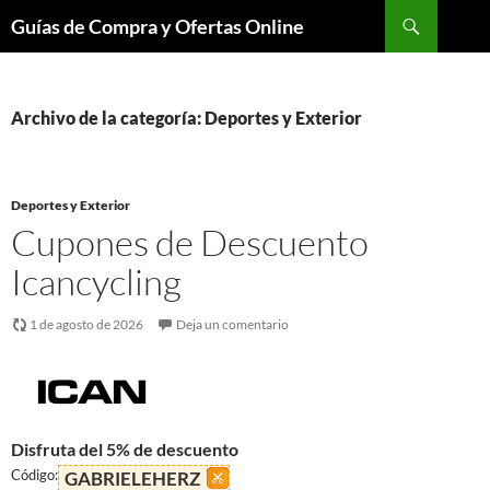
Buscar
Guías de Compra y Ofertas Online
Saltar
al
contenido
Archivo de la categoría: Deportes y Exterior
Deportes y Exterior
Cupones de Descuento
Icancycling
1 de agosto de 2026
Deja un comentario
Disfruta del 5% de descuento
Código:
GABRIELEHERZ