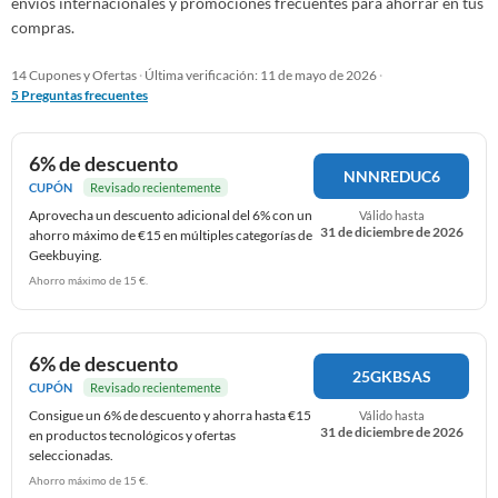
envíos internacionales y promociones frecuentes para ahorrar en tus
compras.
14 Cupones y Ofertas
·
Última verificación: 11 de mayo de 2026
·
5 Preguntas frecuentes
6% de descuento
NNNREDUC6
CUPÓN
Revisado recientemente
Aprovecha un descuento adicional del 6% con un
Válido hasta
31 de diciembre de 2026
ahorro máximo de €15 en múltiples categorías de
Geekbuying.
Ahorro máximo de 15 €.
6% de descuento
25GKBSAS
CUPÓN
Revisado recientemente
Consigue un 6% de descuento y ahorra hasta €15
Válido hasta
31 de diciembre de 2026
en productos tecnológicos y ofertas
seleccionadas.
Ahorro máximo de 15 €.