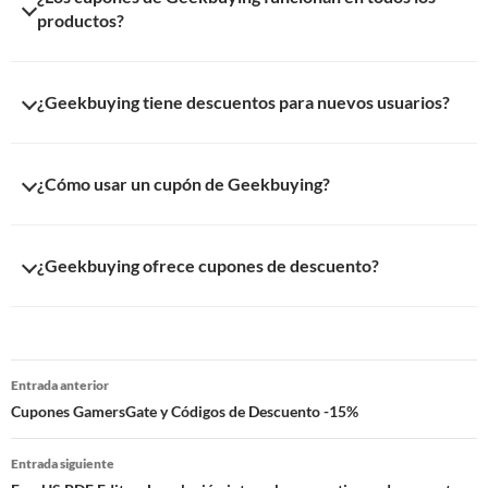
recomendable revisar esta página regularmente para encontrar
productos?
los cupones más recientes.
Algunos cupones aplican a todos los productos, mientras que
¿Geekbuying tiene descuentos para nuevos usuarios?
otros solo funcionan en artículos o promociones específicas.
Sí, en muchas ocasiones Geekbuying ofrece cupones especiales
¿Cómo usar un cupón de Geekbuying?
para nuevos clientes que realizan su primera compra en la
tienda.
Elige el producto que deseas comprar, copia el cupón
¿Geekbuying ofrece cupones de descuento?
disponible y aplícalo durante el proceso de pago para obtener
el descuento correspondiente.
Sí, Geekbuying suele ofrecer cupones y promociones especiales
en gadgets, electrónica y dispositivos inteligentes. Estos
Navegación
cupones permiten ahorrar en muchos productos populares.
Entrada anterior
de
Cupones GamersGate y Códigos de Descuento -15%
entradas
Entrada siguiente