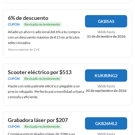
6% de descuento
GKBSAS
CUPÓN
Revisado recientemente
Añade un ahorro adicional del 6% a tu compra
Válido hasta
31 de diciembre de 2026
con un descuento máximo de €15 en artículos
seleccionados.
Ahorro máximo de 15 €.
Scooter eléctrico por $513
KUKIRING2
CUPÓN
Revisado recientemente
Hazte con este patinete eléctrico plegable a un
Válido hasta
20 de septiembre de 2026
precio rebajado. Perfecto para movilidad urbana
cómoda y eficiente.
Grabadora láser por $207
GKB26ML2
CUPÓN
Revisado recientemente
Consigue esta grabadora láser de 10W a un
Válido hasta