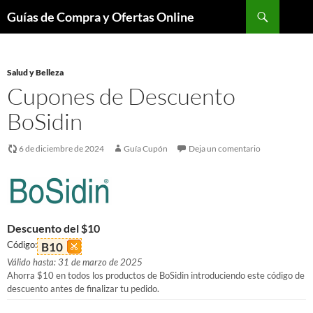
Buscar
Guías de Compra y Ofertas Online
Saltar
al
contenido
Salud y Belleza
Cupones de Descuento
BoSidin
6 de diciembre de 2024
Guía Cupón
Deja un comentario
Descuento del $10
Código:
B10
Válido hasta: 31 de marzo de 2025
Ahorra $10 en todos los productos de BoSidin introduciendo este código de
descuento antes de finalizar tu pedido.