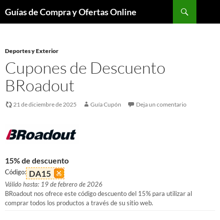
Buscar
Guías de Compra y Ofertas Online
Saltar
al
contenido
Deportes y Exterior
Cupones de Descuento
BRoadout
21 de diciembre de 2025
Guía Cupón
Deja un comentario
15% de descuento
Código:
DA15
Válido hasta: 19 de febrero de 2026
BRoadout nos ofrece este código descuento del 15% para utilizar al
comprar todos los productos a través de su sitio web.