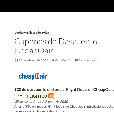
Vuelos y Billetes de avion
Cupones de Descuento
CheapOair
15 de febrero de 2026
Guía Cupón
2 comentarios
$30 de descuento en Special Flight Deals en CheapOai
Código:
FLIGHT30
Válido hasta: 31 de diciembre de 2030
Ahorra $30 en Special Flight Deals de CheapOair introduciendo este
promocional en la cesta de compra.