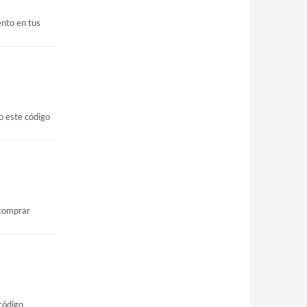
nto en tus
o este código
 comprar
código