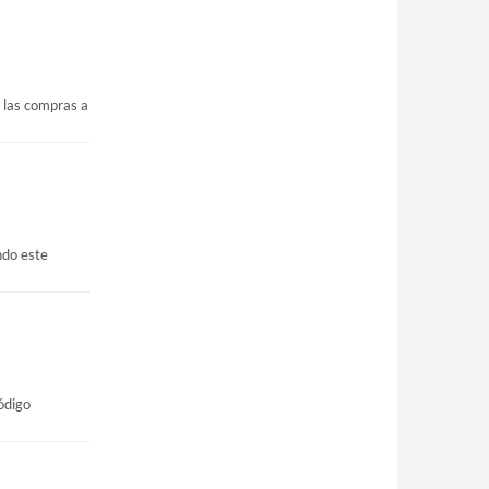
 las compras a
ndo este
ódigo