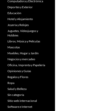
Computadora y Electrónica
Deportes y Exterior
Educación
Hotel y Alojamiento
Joyería y Relojes
Juguetes, Videojuegos y
Hobbies
Libros, Música y Películas
Mascotas
Muebles, Hogar y Jardín
Negocios y mercadeo
Oficina, Imprenta y Papelería
Opiniones y Guías
Regalos y Flores
Ropa
Salud y Belleza
Sin categoría
Sitio web internacional
Software e Internet