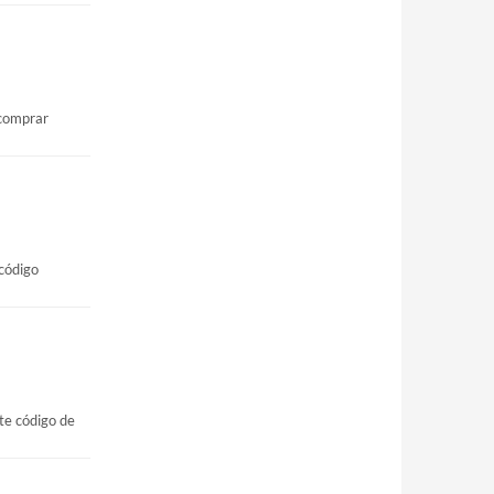
 comprar
código
te código de