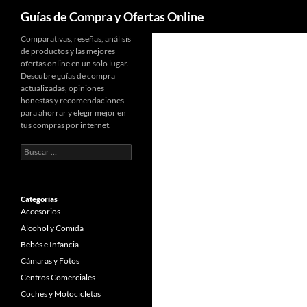
Buscar
Guías de Compra y Ofertas Online
Comparativas, reseñas, análisis
de productos y las mejores
ofertas online en un solo lugar.
Descubre guías de compra
actualizadas, opiniones
honestas y recomendaciones
para ahorrar y elegir mejor en
tus compras por internet.
Buscar:
Categorías
Accesorios
Alcohol y Comida
Bebés e Infancia
Cámaras y Fotos
Centros Comerciales
Coches y Motocicletas