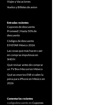
Viajes y Vacaciones
Vuelos y Billetes de avion
Entradas recientes
Cupones de descuento
Promeed | Hasta 50% de
descuento
Códigos de descuento
EINSTAR México 2026
Las cosas que más hacen caer
en compras impulsivas en
SHEIN
Qué revisar antes de comprar
un TV Box Mecool en México
Qué accesorios ESR sí valen la
pena para iPhone en México en
2026
Comentarios recientes
codigodescuento
en
Cupones