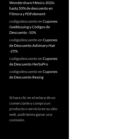
Wondershare México 2026:
hasta 50% de descuento en
Filmora y PDFelement
codigodescuento
en
Cupones
Geekbuying y Códigos de
Descuento -10%
codigodescuento
en
Cupones
de Descuento Ashimary Hair
-25%
codigodescuento
en
Cupones
de Descuento HerbsPro
codigodescuento
en
Cupones
de Descuento Rexing
Si hace clic en el enlace de un
comerciante y compra un
producto o servicio en su sitio
web, podríamos ganar una
comisión.