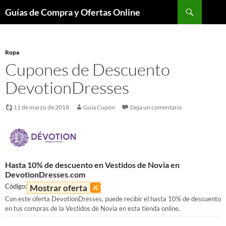
Buscar
Guías de Compra y Ofertas Online
Saltar
al
contenido
Ropa
Cupones de Descuento
DevotionDresses
11 de marzo de 2018
Guía Cupón
Deja un comentario
Hasta 10% de descuento en Vestidos de Novia en
DevotionDresses.com
Código:
Mostrar oferta
Con este oferta DevotionDresses, puede recibir el hasta 10% de descuento
en tus compras de la Vestidos de Novia en esta tienda online.