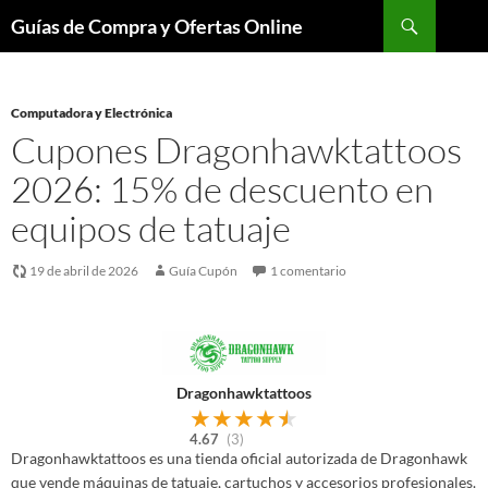
Buscar
Guías de Compra y Ofertas Online
Saltar
al
contenido
Computadora y Electrónica
Cupones Dragonhawktattoos
2026: 15% de descuento en
equipos de tatuaje
19 de abril de 2026
Guía Cupón
1 comentario
Dragonhawktattoos
★
★
★
★
★
4.67
(3)
Dragonhawktattoos es una tienda oficial autorizada de Dragonhawk
que vende máquinas de tatuaje, cartuchos y accesorios profesionales.