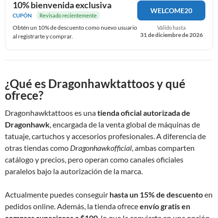
10% bienvenida exclusiva
WELCOME20
CUPÓN
Revisado recientemente
Obtén un 10% de descuento como nuevo usuario
Válido hasta
31 de diciembre de 2026
al registrarte y comprar.
¿Qué es Dragonhawktattoos y qué
ofrece?
Dragonhawktattoos es una
tienda oficial autorizada de
Dragonhawk
, encargada de la venta global de máquinas de
tatuaje, cartuchos y accesorios profesionales. A diferencia de
otras tiendas como
Dragonhawkofficial
, ambas comparten
catálogo y precios, pero operan como canales oficiales
paralelos bajo la autorización de la marca.
Actualmente puedes conseguir
hasta un 15% de descuento
en
pedidos online. Además, la tienda ofrece
envío gratis en
compras superiores a $100
, lo que la convierte en una opción