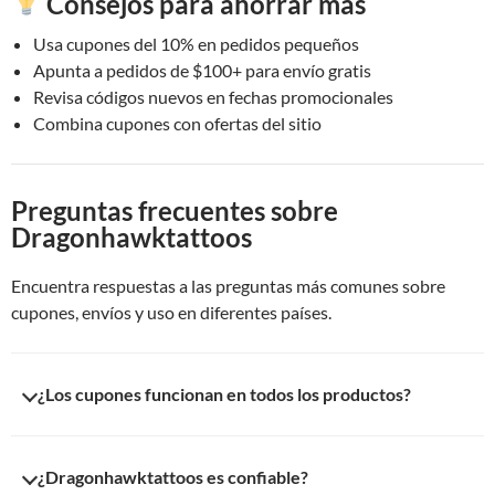
Consejos para ahorrar más
Usa cupones del 10% en pedidos pequeños
Apunta a pedidos de $100+ para envío gratis
Revisa códigos nuevos en fechas promocionales
Combina cupones con ofertas del sitio
Preguntas frecuentes sobre
Dragonhawktattoos
Encuentra respuestas a las preguntas más comunes sobre
cupones, envíos y uso en diferentes países.
¿Los cupones funcionan en todos los productos?
La mayoría sí, pero algunos pueden aplicarse solo a productos
¿Dragonhawktattoos es confiable?
seleccionados o no combinarse con otras promociones.