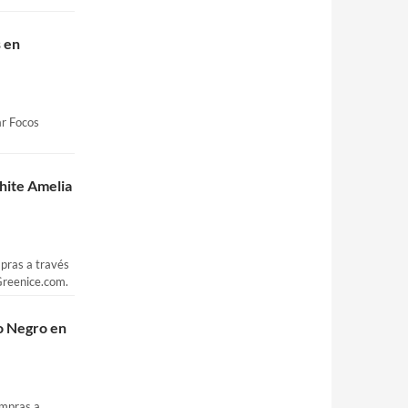
 en
ar Focos
hite Amelia
mpras a través
Greenice.com.
o Negro en
ompras a