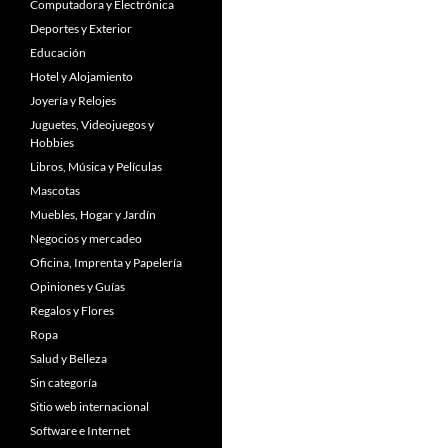
Computadora y Electrónica
Deportes y Exterior
Educación
Hotel y Alojamiento
Joyería y Relojes
Juguetes, Videojuegos y
Hobbies
Libros, Música y Películas
Mascotas
Muebles, Hogar y Jardín
Negocios y mercadeo
Oficina, Imprenta y Papelería
Opiniones y Guías
Regalos y Flores
Ropa
Salud y Belleza
Sin categoría
Sitio web internacional
Software e Internet