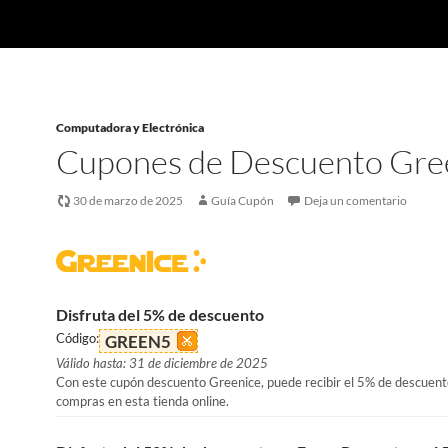
Computadora y Electrónica
Cupones de Descuento Gre
30 de marzo de 2025
Guía Cupón
Deja un comentario
Disfruta del 5% de descuento
Código:
GREEN5
Válido hasta: 31 de diciembre de 2025
Con este cupón descuento Greenice, puede recibir el 5% de descuent
compras en esta tienda online.