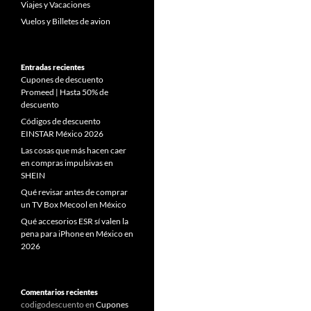
Viajes y Vacaciones
Vuelos y Billetes de avion
Entradas recientes
Cupones de descuento
Promeed | Hasta 50% de
descuento
Códigos de descuento
EINSTAR México 2026
Las cosas que más hacen caer
en compras impulsivas en
SHEIN
Qué revisar antes de comprar
un TV Box Mecool en México
Qué accesorios ESR sí valen la
pena para iPhone en México en
2026
Comentarios recientes
codigodescuento
en
Cupones