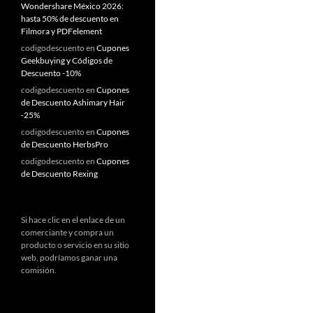
Wondershare México 2026:
hasta 50% de descuento en
Filmora y PDFelement
codigodescuento
en
Cupones
Geekbuying y Códigos de
Descuento -10%
codigodescuento
en
Cupones
de Descuento Ashimary Hair
-25%
codigodescuento
en
Cupones
de Descuento HerbsPro
codigodescuento
en
Cupones
de Descuento Rexing
Si hace clic en el enlace de un
comerciante y compra un
producto o servicio en su sitio
web, podríamos ganar una
comisión.