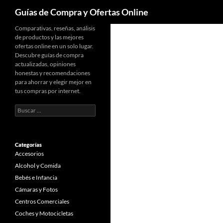
Buscar
Guías de Compra y Ofertas Online
Comparativas, reseñas, análisis
de productos y las mejores
ofertas online en un solo lugar.
Descubre guías de compra
actualizadas, opiniones
honestas y recomendaciones
para ahorrar y elegir mejor en
tus compras por internet.
Buscar:
Categorías
Accesorios
Alcohol y Comida
Bebés e Infancia
Cámaras y Fotos
Centros Comerciales
Coches y Motocicletas