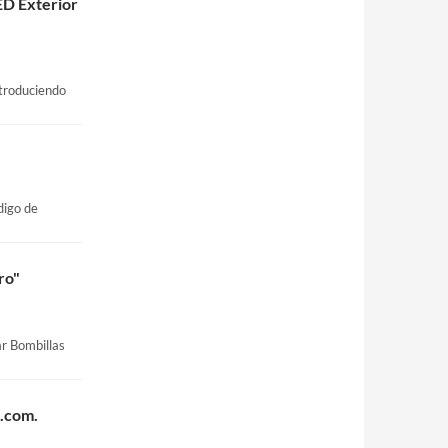
ED Exterior
troduciendo
digo de
ro"
ar Bombillas
.com.