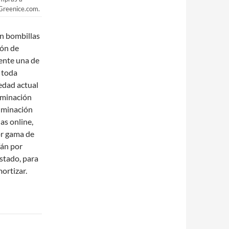
 Greenice.com.
en bombillas
ión de
ente una de
n toda
iedad actual
luminación
uminación
as online,
or gama de
fán por
ustado, para
ortizar.