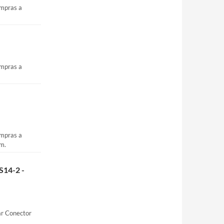
ompras a
ompras a
ompras a
om.
S14-2 -
ar Conector