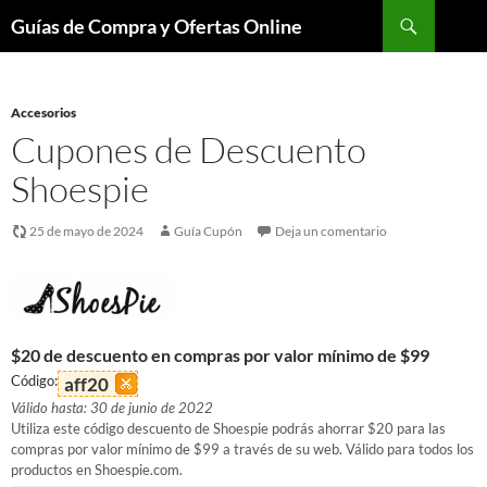
Buscar
Guías de Compra y Ofertas Online
Saltar
al
contenido
Accesorios
Cupones de Descuento
Shoespie
25 de mayo de 2024
Guía Cupón
Deja un comentario
$20 de descuento en compras por valor mínimo de $99
Código:
aff20
Válido hasta: 30 de junio de 2022
Utiliza este código descuento de Shoespie podrás ahorrar $20 para las
compras por valor mínimo de $99 a través de su web. Válido para todos los
productos en Shoespie.com.