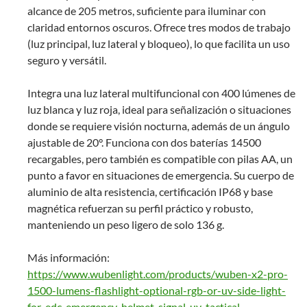
alcance de 205 metros, suficiente para iluminar con
claridad entornos oscuros. Ofrece tres modos de trabajo
(luz principal, luz lateral y bloqueo), lo que facilita un uso
seguro y versátil.
Integra una luz lateral multifuncional con 400 lúmenes de
luz blanca y luz roja, ideal para señalización o situaciones
donde se requiere visión nocturna, además de un ángulo
ajustable de 20°. Funciona con dos baterías 14500
recargables, pero también es compatible con pilas AA, un
punto a favor en situaciones de emergencia. Su cuerpo de
aluminio de alta resistencia, certificación IP68 y base
magnética refuerzan su perfil práctico y robusto,
manteniendo un peso ligero de solo 136 g.
Más información:
https://www.wubenlight.com/products/wuben-x2-pro-
1500-lumens-flashlight-optional-rgb-or-uv-side-light-
for-edc-emergency-helmet-signal-uv-tactical