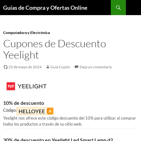
Buscar
Guías de Compra y Ofertas Online
Saltar
al
contenido
Computadora y Electrónica
Cupones de Descuento
Yeelight
25 de mayo de 2024
Guía Cupón
Deja un comentario
10% de descuento
Código:
HELLOYEE
Yeelight nos ofrece este código descuento del 10% para utilizar al comprar
todos los productos a través de su sitio web.
30% de descuento en Yeelight Led Smart Lamp d2