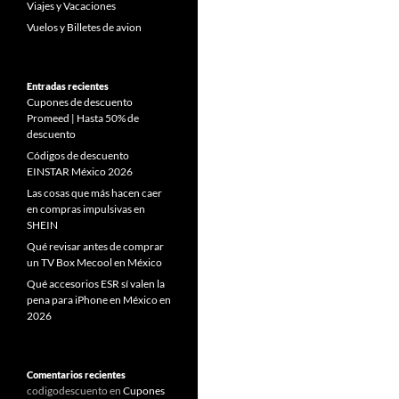
Viajes y Vacaciones
Vuelos y Billetes de avion
Entradas recientes
Cupones de descuento
Promeed | Hasta 50% de
descuento
Códigos de descuento
EINSTAR México 2026
Las cosas que más hacen caer
en compras impulsivas en
SHEIN
Qué revisar antes de comprar
un TV Box Mecool en México
Qué accesorios ESR sí valen la
pena para iPhone en México en
2026
Comentarios recientes
codigodescuento
en
Cupones