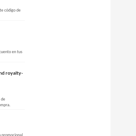
te código de
cuento en tus
nd royalty-
 de
ompra.
o promocional