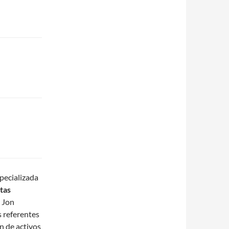
pecializada
tas
 Jon
s referentes
ón de activos