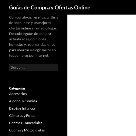
Buscar
Guías de Compra y Ofertas Online
Comparativas, reseñas, análisis
de productos y las mejores
ofertas online en un solo lugar.
Descubre guías de compra
actualizadas, opiniones
honestas y recomendaciones
para ahorrar y elegir mejor en
tus compras por internet.
Buscar:
Categorías
Accesorios
Alcohol y Comida
Bebés e Infancia
Cámaras y Fotos
Centros Comerciales
Coches y Motocicletas