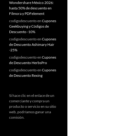
Wondershare México 2026:
hasta 50% de descuento en
Filmora y PDFelement
codigodescuento
en
Cupones
Geekbuying y Códigos de
Descuento -10%
codigodescuento
en
Cupones
de Descuento Ashimary Hair
-25%
codigodescuento
en
Cupones
de Descuento HerbsPro
codigodescuento
en
Cupones
de Descuento Rexing
Si hace clic en el enlace de un
comerciante y compra un
producto o servicio en su sitio
web, podríamos ganar una
comisión.