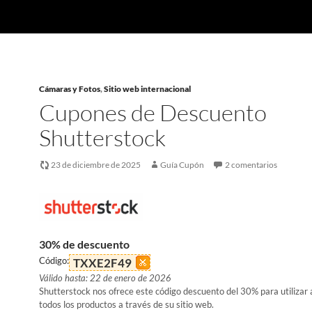
Cámaras y Fotos
,
Sitio web internacional
Cupones de Descuento
Shutterstock
23 de diciembre de 2025
Guía Cupón
2 comentarios
30% de descuento
Código:
TXXE2F49
Válido hasta: 22 de enero de 2026
Shutterstock nos ofrece este código descuento del 30% para utilizar
todos los productos a través de su sitio web.