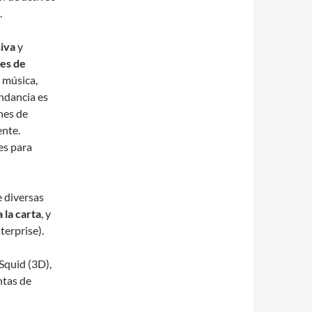
.
siva
y
nes de
, música,
ndancia es
nes de
nte.
es para
e diversas
 la carta
, y
terprise).
Squid (3D),
ntas de