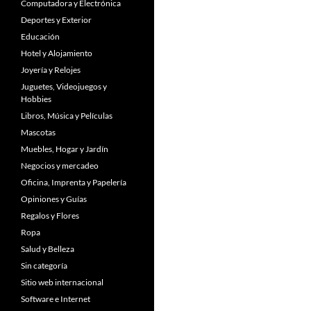
Computadora y Electrónica
Deportes y Exterior
Educación
Hotel y Alojamiento
Joyería y Relojes
Juguetes, Videojuegos y
Hobbies
Libros, Música y Películas
Mascotas
Muebles, Hogar y Jardín
Negocios y mercadeo
Oficina, Imprenta y Papelería
Opiniones y Guías
Regalos y Flores
Ropa
Salud y Belleza
Sin categoría
Sitio web internacional
Software e Internet