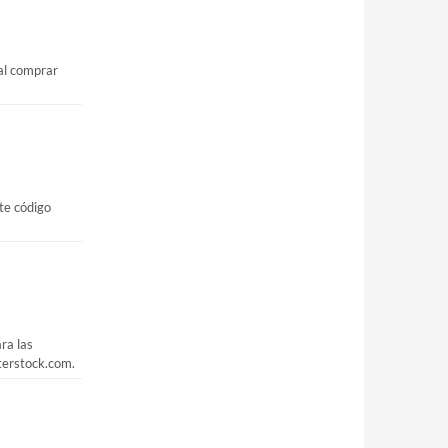
 al comprar
te código
ra las
terstock.com.