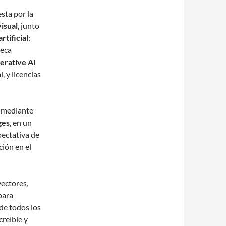
sta por la
isual
, junto
rtificial
:
teca
erative AI
, y licencias
n mediante
ges
, en un
xpectativa de
ción en el
vectores,
para
de todos los
reíble y