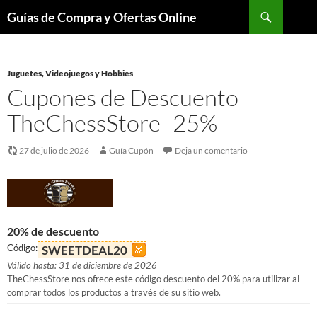
Buscar
Guías de Compra y Ofertas Online
Saltar
al
contenido
Juguetes, Videojuegos y Hobbies
Cupones de Descuento
TheChessStore -25%
27 de julio de 2026
Guía Cupón
Deja un comentario
20% de descuento
Código:
SWEETDEAL20
Válido hasta: 31 de diciembre de 2026
TheChessStore nos ofrece este código descuento del 20% para utilizar al
comprar todos los productos a través de su sitio web.