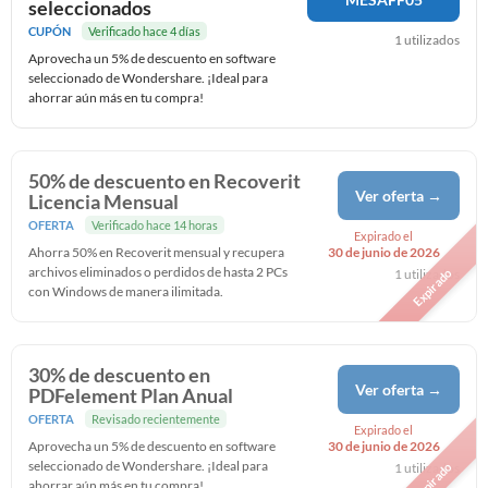
seleccionados
CUPÓN
Verificado hace 4 días
1 utilizados
Aprovecha un 5% de descuento en software
seleccionado de Wondershare. ¡Ideal para
ahorrar aún más en tu compra!
50% de descuento en Recoverit
Ver oferta →
Licencia Mensual
OFERTA
Verificado hace 14 horas
Expirado el
Ahorra 50% en Recoverit mensual y recupera
30 de junio de 2026
archivos eliminados o perdidos de hasta 2 PCs
Expirado
1 utilizados
con Windows de manera ilimitada.
30% de descuento en
Ver oferta →
PDFelement Plan Anual
OFERTA
Revisado recientemente
Expirado el
Aprovecha un 5% de descuento en software
30 de junio de 2026
seleccionado de Wondershare. ¡Ideal para
Expirado
1 utilizados
ahorrar aún más en tu compra!