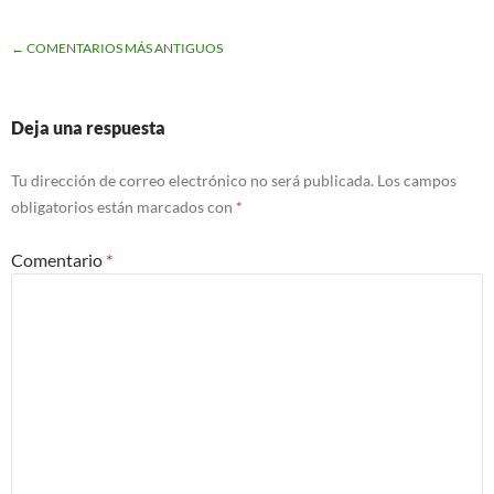
NAVEGACIÓN
← COMENTARIOS MÁS ANTIGUOS
DE
COMENTARIOS
Deja una respuesta
Tu dirección de correo electrónico no será publicada.
Los campos
obligatorios están marcados con
*
Comentario
*