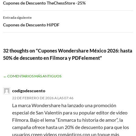
Cupones de Descuento TheChessStore -25%
entradas
Entrada siguiente
Cupones de Descuento HiPDF
32 thoughts on “Cupones Wondershare México 2026: hasta
50% de descuento en Filmora y PDFelement”
NAVEGACIÓN
← COMENTARIOS MÁS ANTIGUOS
DE
COMENTARIOS
codigodescuento
22 DE FEBRERO DE 2026 A LAS 07:46
La marca Wondershare ha lanzado una promoción
especial de San Valentín para su popular editor de video
Filmora. Bajo el lema “Enmarca tu historia de amor”, la
campaña ofrece hasta un 20% de descuento para que los
usuarios creen videos románticos con un toque más