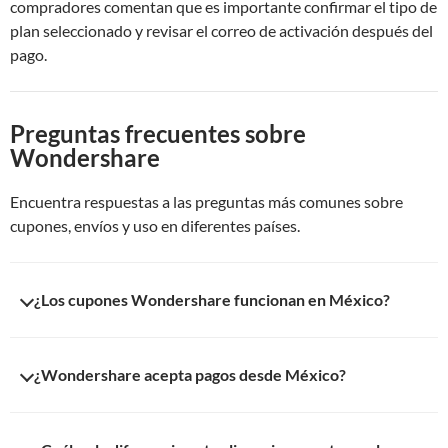
compradores comentan que es importante confirmar el tipo de
plan seleccionado y revisar el correo de activación después del
pago.
Preguntas frecuentes sobre
Wondershare
Encuentra respuestas a las preguntas más comunes sobre
cupones, envíos y uso en diferentes países.
¿Los cupones Wondershare funcionan en México?
Sí. Los cupones Wondershare publicados en esta página son
¿Wondershare acepta pagos desde México?
válidos para usuarios en México y pueden aplicarse en
productos como Filmora, PDFelement, Recoverit y otros
programas oficiales de la marca.
Sí. Wondershare acepta tarjetas bancarias internacionales,