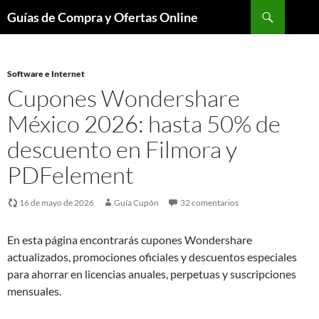
Buscar
Guías de Compra y Ofertas Online
Saltar
al
contenido
Software e Internet
Cupones Wondershare
México 2026: hasta 50% de
descuento en Filmora y
PDFelement
16 de mayo de 2026
Guía Cupón
32 comentarios
En esta página encontrarás cupones Wondershare
actualizados, promociones oficiales y descuentos especiales
para ahorrar en licencias anuales, perpetuas y suscripciones
mensuales.